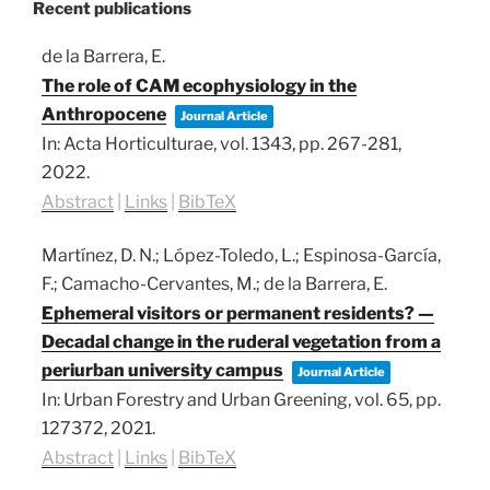
Recent publications
de la Barrera, E.
The role of CAM ecophysiology in the
Anthropocene
Journal Article
In:
Acta Horticulturae,
vol. 1343,
pp. 267-281,
2022
.
Abstract
|
Links
|
BibTeX
Martínez, D. N.; López-Toledo, L.; Espinosa-García,
F.; Camacho-Cervantes, M.; de la Barrera, E.
Ephemeral visitors or permanent residents? —
Decadal change in the ruderal vegetation from a
periurban university campus
Journal Article
In:
Urban Forestry and Urban Greening,
vol. 65,
pp.
127372,
2021
.
Abstract
|
Links
|
BibTeX