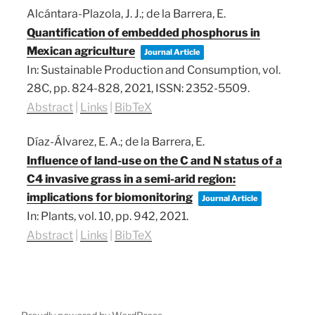
Alcántara-Plazola, J. J.; de la Barrera, E.
Quantification of embedded phosphorus in
Mexican agriculture
Journal Article
In:
Sustainable Production and Consumption,
vol.
28C,
pp. 824-828,
2021
,
ISSN: 2352-5509
.
Abstract
|
Links
|
BibTeX
Díaz-Álvarez, E. A.; de la Barrera, E.
Influence of land-use on the C and N status of a
C4 invasive grass in a semi-arid region:
implications for biomonitoring
Journal Article
In:
Plants,
vol. 10,
pp. 942,
2021
.
Abstract
|
Links
|
BibTeX